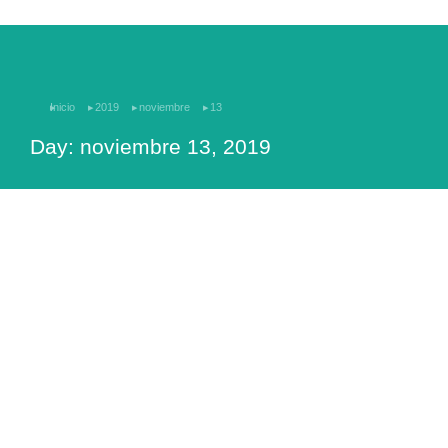
Estás aquí:
Inicio
2019
noviembre
13
Day: noviembre 13, 2019