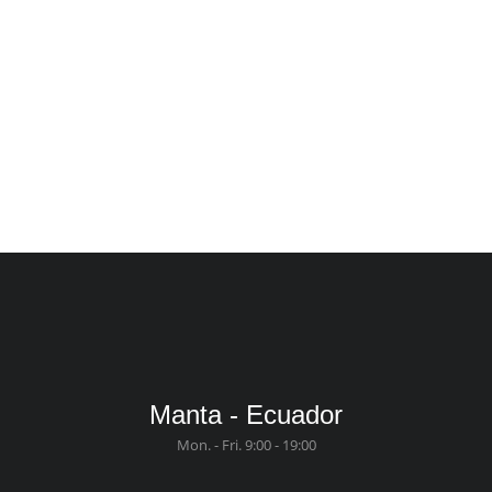
New tuna, mahi, swordfish FIP created
for Costa Rica
Company
,
Media
Manta - Ecuador
Mon. - Fri. 9:00 - 19:00